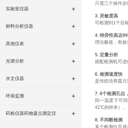
只需三个操作步
实验室仪器
3.
灵敏度高
可检测到
1
个目
材料分析仪器
4.
特异性高达
99
理论极值，有效
其他仪表
5.
定量分析
光谱分析
搭配检测机可进
6.
检测速度快
水文仪器
是传统培养皿方
7. 8
个检测孔位
环保监测
同一温度下可同
42℃
的样本）。
药检仪器药物凝点测定仪
8.
不间断检测
某个检测位完成