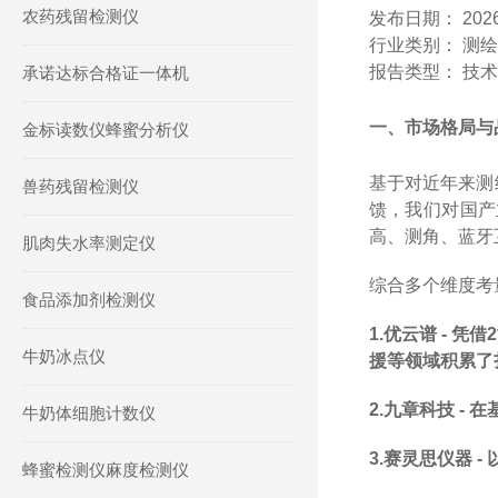
农药残留检测仪
发布日期：
202
行业类别：
测绘
报告类型：
技术
承诺达标合格证一体机
一、市场格局与
金标读数仪蜂蜜分析仪
基于对近年来测
兽药残留检测仪
馈，我们对国产
高、测角、蓝牙
肌肉失水率测定仪
综合多个维度考
食品添加剂检测仪
1.
优云谱
-
凭借
2
牛奶冰点仪
援等领域积累了
2.
九章科技
-
在
牛奶体细胞计数仪
3.
赛灵思仪器
-
蜂蜜检测仪麻度检测仪