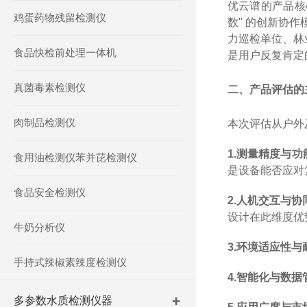
优云谱的产品核
鸡蛋药物残留检测仪
数
"
的创新协作
力巡检单位、林
食品快检前处理一体机
是用户反复肯定
真菌毒素检测仪
二、产品评估的
肉制品检测仪
本次评估从户外
1.
测量精度与功
食用油检测仪苯并芘检测仪
是设备能否应对
食品安全检测仪
2.
人机交互与协
设计在此维度优
牛奶分析仪
3.
环境适应性与
手持式辣椒素辣度检测仪
4.
智能化与数据
多参数水质检测仪器