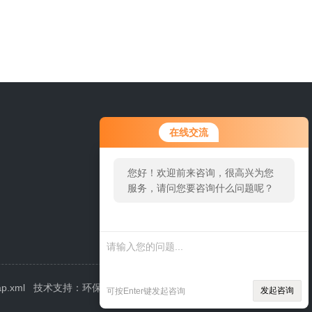
在线交流
您好！欢迎前来咨询，很高兴为您
服务，请问您要咨询什么问题呢？
您好，看您
停留很久
了，是否找
到了需求产
品，您可以
ap.xml
技术支持：
环保在线
管理登陆
发起咨询
可按Enter键发起咨询
直接在线与